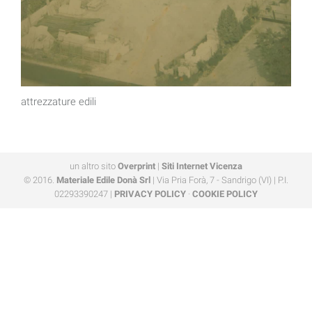
attrezzature edili
un altro sito
Overprint
|
Siti Internet Vicenza
© 2016.
Materiale Edile Donà Srl
| Via Pria Forà, 7 - Sandrigo (VI) | P.I.
02293390247 |
PRIVACY POLICY
·
COOKIE POLICY