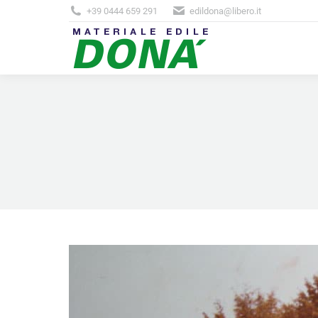
+39 0444 659 291
edildona@libero.it