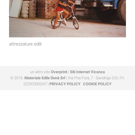
attrezzature edili
un altro sito
Overprint
|
Siti Internet Vicenza
© 2016.
Materiale Edile Donà Srl
| Via Pria Forà, 7 - Sandrigo (VI) | P.I.
02293390247 |
PRIVACY POLICY
·
COOKIE POLICY