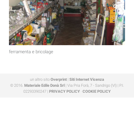
ferramenta e bricolage
un altro sito
Overprint
|
Siti Internet Vicenza
© 2016.
Materiale Edile Donà Srl
| Via Pria Forà, 7 - Sandrigo (VI) | P.I.
02293390247 |
PRIVACY POLICY
·
COOKIE POLICY