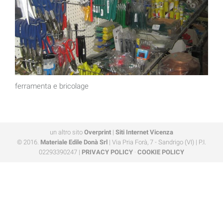
ferramenta e bricolage
un altro sito
Overprint
|
Siti Internet Vicenza
© 2016.
Materiale Edile Donà Srl
| Via Pria Forà, 7 - Sandrigo (VI) | P.I.
02293390247 |
PRIVACY POLICY
·
COOKIE POLICY