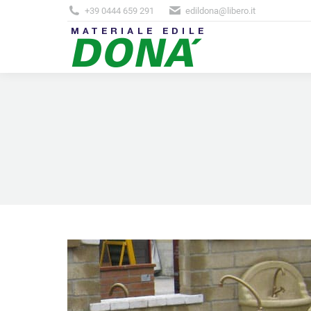
+39 0444 659 291
edildona@libero.it