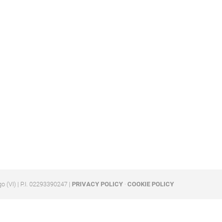
go (VI) | P.I. 02293390247 |
PRIVACY POLICY
·
COOKIE POLICY