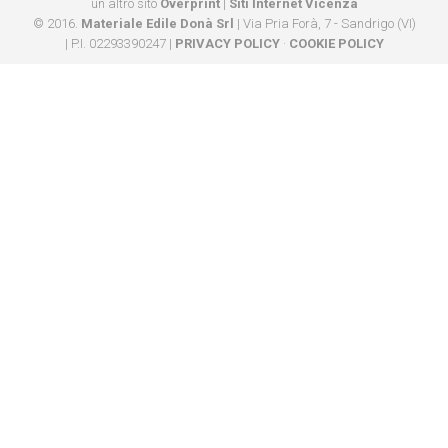
un altro sito
Overprint
|
Siti Internet Vicenza
© 2016.
Materiale Edile Donà Srl
| Via Pria Forà, 7 - Sandrigo (VI)
| P.I. 02293390247 |
PRIVACY POLICY
·
COOKIE POLICY