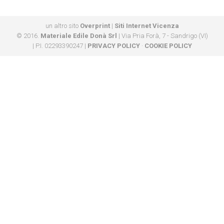
un altro sito
Overprint
|
Siti Internet Vicenza
© 2016.
Materiale Edile Donà Srl
| Via Pria Forà, 7 - Sandrigo (VI)
| P.I. 02293390247 |
PRIVACY POLICY
·
COOKIE POLICY