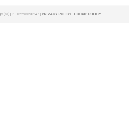
go (VI) | P.I. 02293390247 |
PRIVACY POLICY
·
COOKIE POLICY