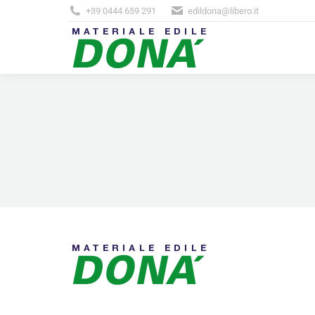
+39 0444 659 291
edildona@libero.it