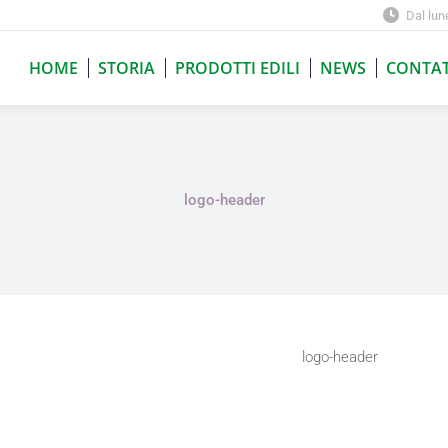
Dal lun
HOME
STORIA
PRODOTTI EDILI
NEWS
CONTAT
HOME
STORIA
PRODOTTI EDILI
NEWS
CONTAT
logo-header
logo-header