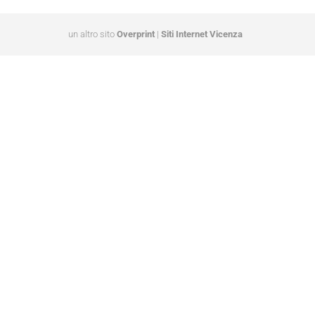
un altro sito
Overprint
|
Siti Internet Vicenza