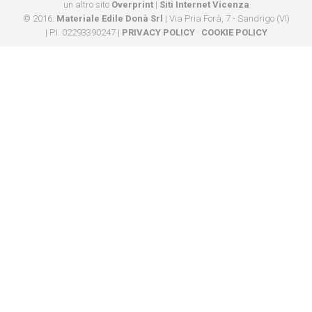
un altro sito
Overprint
|
Siti Internet Vicenza
© 2016.
Materiale Edile Donà Srl
| Via Pria Forà, 7 - Sandrigo (VI)
| P.I. 02293390247 |
PRIVACY POLICY
·
COOKIE POLICY