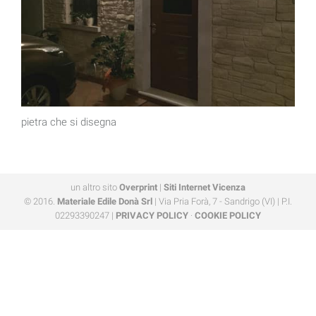
pietra che si disegna
un altro sito
Overprint
|
Siti Internet Vicenza
© 2016.
Materiale Edile Donà Srl
| Via Pria Forà, 7 - Sandrigo (VI) | P.I.
02293390247 |
PRIVACY POLICY
·
COOKIE POLICY